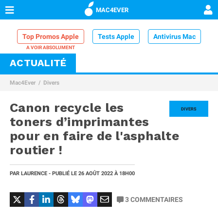
MAC4EVER
Top Promos Apple
Tests Apple
Antivirus Mac
ACTUALITÉ
VPN Mac
Chargeur iPhone
Nettoyeur Mac
Mac4Ever
Divers
Comparatif iPhone
Dock Thunderbolt
Canon recycle les
DIVERS
toners d’imprimantes
pour en faire de l'asphalte
routier !
PAR
LAURENCE
- PUBLIÉ LE
26 AOÛT 2022
À 18H00
3
COMMENTAIRES