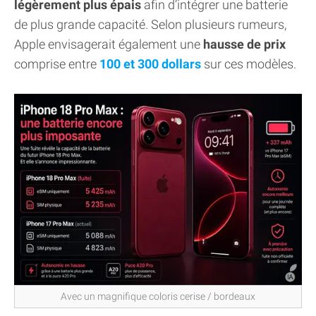
légèrement plus épais
afin d’intégrer une batterie
de plus grande capacité. Selon plusieurs rumeurs,
Apple envisagerait également une
hausse de prix
comprise entre
100 et 300 dollars
sur ces modèles.
Avec un magnifique coloris cerise / bordeaux