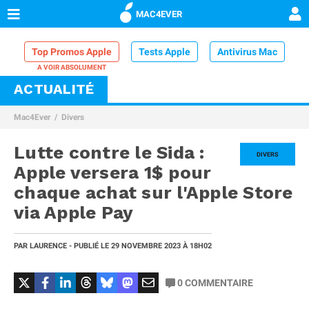
MAC4EVER
Top Promos Apple
Tests Apple
Antivirus Mac
ACTUALITÉ
VPN Mac
Chargeur iPhone
Nettoyeur Mac
Mac4Ever
Divers
Comparatif iPhone
Dock Thunderbolt
Lutte contre le Sida :
DIVERS
Apple versera 1$ pour
chaque achat sur l'Apple Store
via Apple Pay
PAR
LAURENCE
- PUBLIÉ LE
29 NOVEMBRE 2023
À 18H02
0
COMMENTAIRE