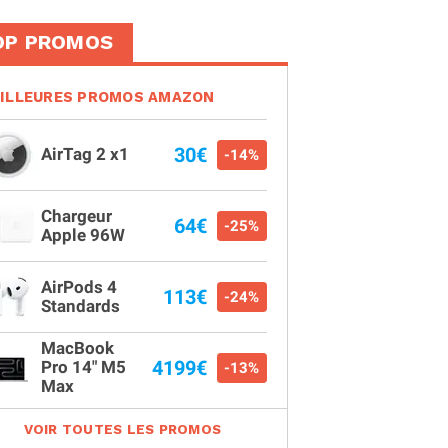
OP PROMOS
ILLEURES PROMOS AMAZON
30€
AirTag 2 x1
-14%
Chargeur
64€
-25%
Apple 96W
AirPods 4
113€
-24%
Standards
MacBook
4199€
Pro 14" M5
-13%
Max
VOIR TOUTES LES PROMOS