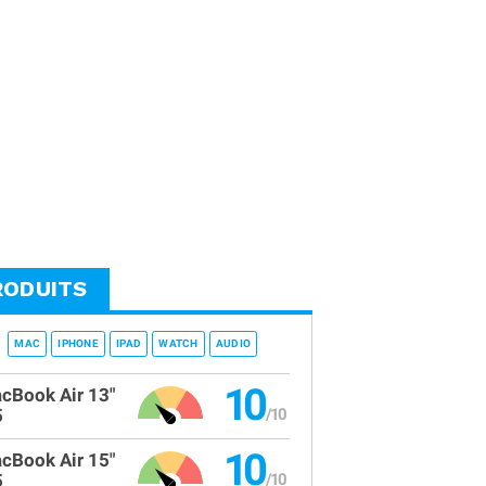
RODUITS
MAC
IPHONE
IPAD
WATCH
AUDIO
10
cBook Air 13"
5
10
cBook Air 15"
5