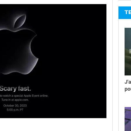
T
J'
po