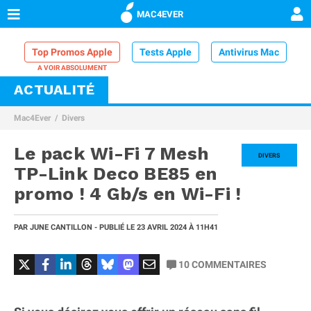
MAC4EVER
Top Promos Apple
Tests Apple
Antivirus Mac
ACTUALITÉ
VPN Mac
Chargeur iPhone
Nettoyeur Mac
Mac4Ever
Divers
Comparatif iPhone
Dock Thunderbolt
Le pack Wi-Fi 7 Mesh
DIVERS
TP-Link Deco BE85 en
promo ! 4 Gb/s en Wi-Fi !
PAR
JUNE CANTILLON
- PUBLIÉ LE
23 AVRIL 2024
À 11H41
10
COMMENTAIRES