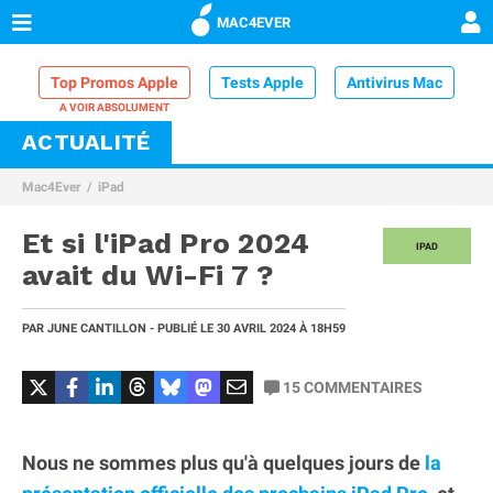
MAC4EVER
Top Promos Apple
Tests Apple
Antivirus Mac
ACTUALITÉ
VPN Mac
Chargeur iPhone
Nettoyeur Mac
Mac4Ever
iPad
Comparatif iPhone
Dock Thunderbolt
Et si l'iPad Pro 2024
IPAD
avait du Wi-Fi 7 ?
PAR
JUNE CANTILLON
- PUBLIÉ LE
30 AVRIL 2024
À 18H59
15
COMMENTAIRES
Nous ne sommes plus qu'à quelques jours de
la