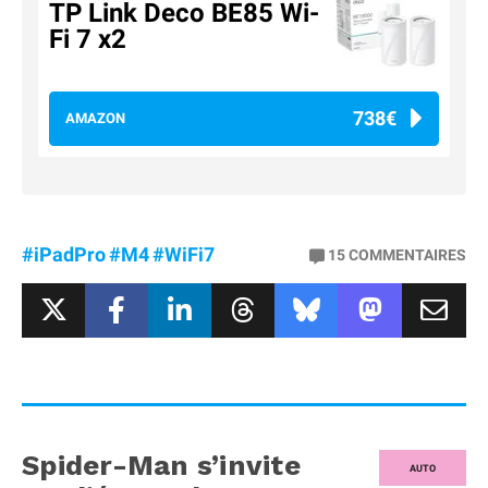
TP Link Deco BE85 Wi-
Fi 7 x2
738€
AMAZON
#iPadPro
#M4
#WiFi7
15
COMMENTAIRES
Spider-Man s’invite
AUTO