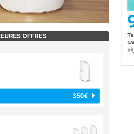
Te
LEURES OFFRES
ca
obj
350€