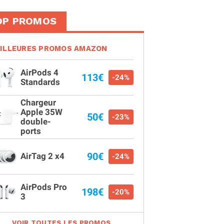
OP PROMOS
ILLEURES PROMOS AMAZON
AirPods 4
113€
-24%
Standards
Chargeur
Apple 35W
50€
-23%
double-
ports
90€
AirTag 2 x4
-24%
AirPods Pro
198€
-20%
3
VOIR TOUTES LES PROMOS