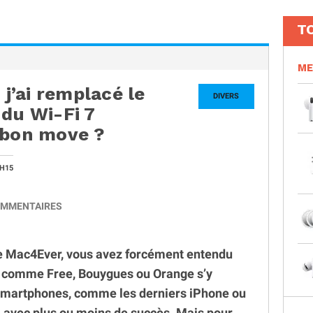
T
ME
 j’ai remplacé le
DIVERS
 du Wi-Fi 7
 bon move ?
2H15
MMENTAIRES
de Mac4Ever, vous avez forcément entendu
rs comme Free, Bouygues ou Orange s’y
ns smartphones, comme les derniers iPhone ou
, avec plus ou moins de succès. Mais pour