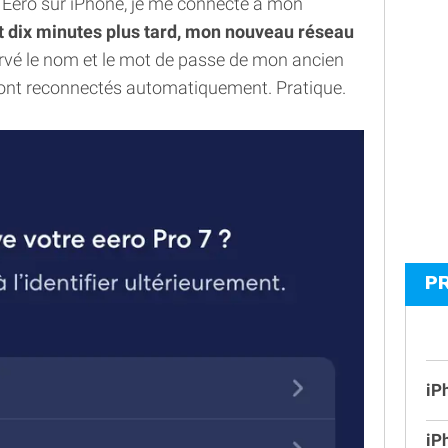
on Eero sur iPhone, je me connecte à mon
t dix minutes plus tard, mon nouveau réseau
ervé le nom et le mot de passe de mon ancien
sont reconnectés automatiquement. Pratique.
P
iP
iP