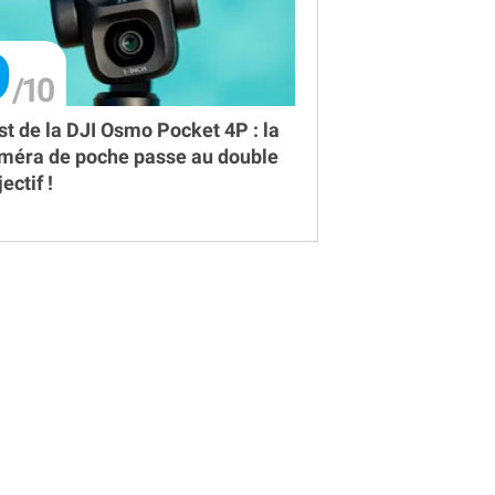
9
st de la DJI Osmo Pocket 4P : la
méra de poche passe au double
ectif !