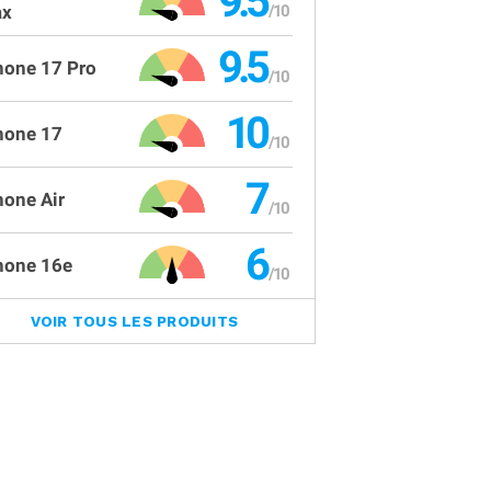
9.5
x
9.5
hone 17 Pro
10
hone 17
7
hone Air
6
hone 16e
VOIR TOUS LES PRODUITS