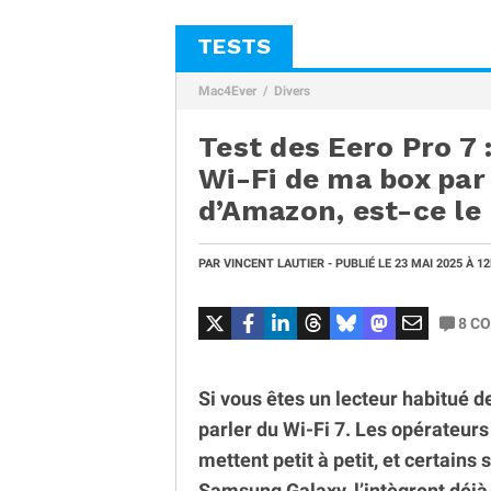
TESTS
Mac4Ever
Divers
Test des Eero Pro 7 :
Wi-Fi de ma box par
d’Amazon, est-ce le
PAR
VINCENT LAUTIER
- PUBLIÉ LE
23 MAI 2025
À 1
8
CO
Si vous êtes un lecteur habitué 
parler du Wi-Fi 7. Les opérateu
mettent petit à petit, et certai
Samsung Galaxy, l’intègrent déjà