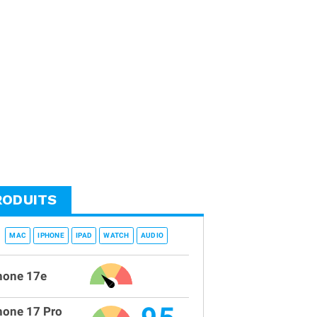
RODUITS
MAC
IPHONE
IPAD
WATCH
AUDIO
hone 17e
hone 17 Pro