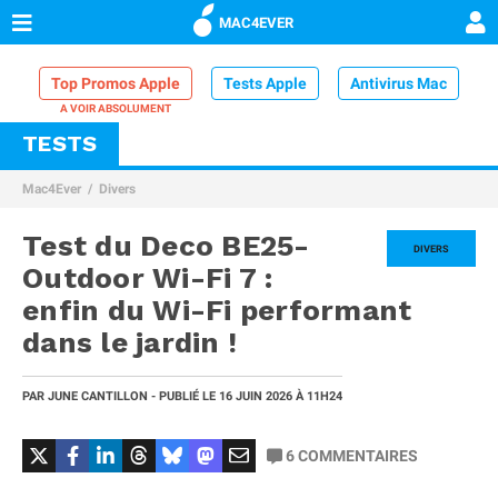
MAC4EVER
Top Promos Apple
Tests Apple
Antivirus Mac
TESTS
VPN Mac
Chargeur iPhone
Nettoyeur Mac
Mac4Ever
Divers
Comparatif iPhone
Dock Thunderbolt
Test du Deco BE25-
DIVERS
Outdoor Wi-Fi 7 :
enfin du Wi-Fi performant
dans le jardin !
PAR
JUNE CANTILLON
- PUBLIÉ LE
16 JUIN 2026
À 11H24
6
COMMENTAIRES