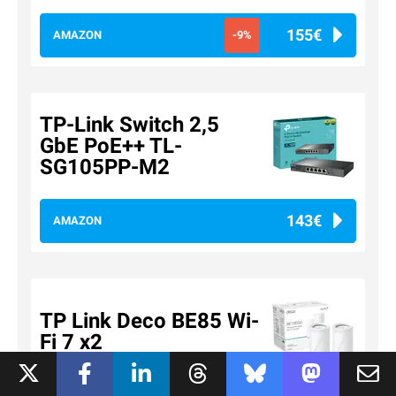
155€
AMAZON
-9%
TP-Link Switch 2,5
GbE PoE++ TL-
SG105PP-M2
143€
AMAZON
TP Link Deco BE85 Wi-
Fi 7 x2