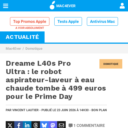
MAC4EVER
Top Promos Apple
Tests Apple
Antivirus Mac
ACTUALITÉ
VPN Mac
Chargeur iPhone
Nettoyeur Mac
Mac4Ever
Domotique
Comparatif iPhone
Dock Thunderbolt
Dreame L40s Pro
DOMOTIQUE
Ultra : le robot
aspirateur-laveur à eau
chaude tombe à 499 euros
pour le Prime Day
PAR
VINCENT LAUTIER
- PUBLIÉ LE
23 JUIN 2026
À 14H30
- BON PLAN
1
COMMENTAIRE