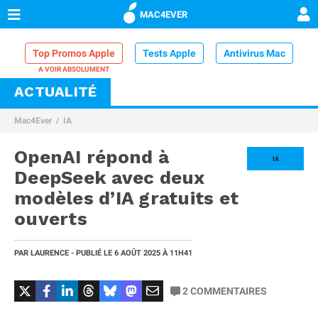
MAC4EVER
Top Promos Apple
Tests Apple
Antivirus Mac
ACTUALITÉ
VPN Mac
Chargeur iPhone
Nettoyeur Mac
Mac4Ever
IA
Comparatif iPhone
Dock Thunderbolt
OpenAI répond à
IA
DeepSeek avec deux
modèles d’IA gratuits et
ouverts
PAR
LAURENCE
- PUBLIÉ LE
6 AOÛT 2025
À 11H41
2
COMMENTAIRES