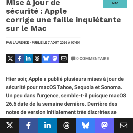
Mise à jour de
MAC
sécurité : Apple
corrige une faille inquiétante
sur le Mac
PAR
LAURENCE
- PUBLIÉ LE
7 AOÛT 2026
À 07H01
0
COMMENTAIRE
Hier soir, Apple a publié plusieurs mises à jour de
sécurité pour macOS Tahoe, Sequoia et Sonoma.
Un peu dans l'urgence, semble-t-il puisque macOS
26.6 date de la semaine dernière. Derrière des
notes de version initialement très discrètes se
cache en réalité la correction d’une vulnérabilité
sérieuse affectant le partage d’écran. Dans