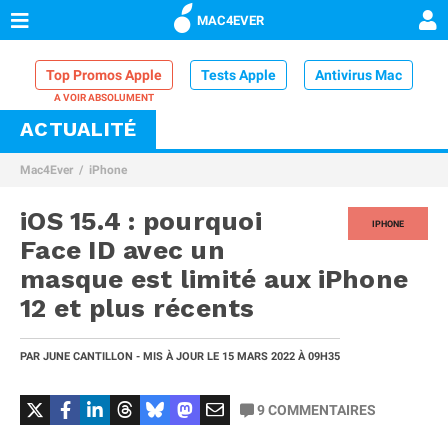
MAC4EVER
Top Promos Apple
Tests Apple
Antivirus Mac
ACTUALITÉ
VPN Mac
Chargeur iPhone
Nettoyeur Mac
Mac4Ever
iPhone
Comparatif iPhone
Dock Thunderbolt
iOS 15.4 : pourquoi
IPHONE
Face ID avec un
masque est limité aux iPhone
12 et plus récents
PAR
JUNE CANTILLON
- MIS À JOUR LE
15 MARS 2022
À 09H35
9
COMMENTAIRES