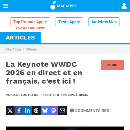
MAC4EVER
Top Promos Apple
Tests Apple
Antivirus Mac
ARTICLES
VPN Mac
Chargeur iPhone
Nettoyeur Mac
Mac4Ever
iPhone
Comparatif iPhone
Dock Thunderbolt
La Keynote WWDC
IPHONE
2026 en direct et en
français, c'est ici !
PAR
JUNE CANTILLON
- PUBLIÉ LE
8 JUIN 2026
À 18H35
2
COMMENTAIRES