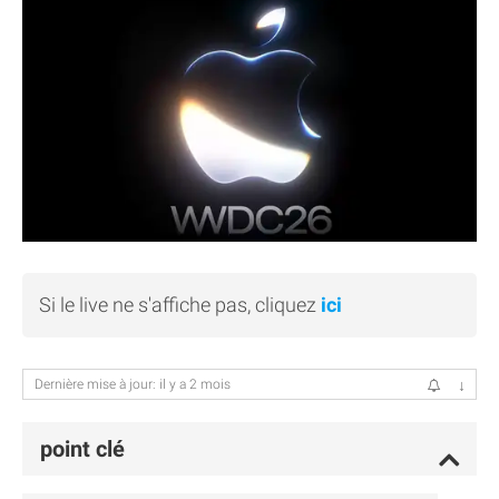
Si le live ne s'affiche pas, cliquez
ici
Dernière mise à jour: il y a 2 mois
↓
point clé