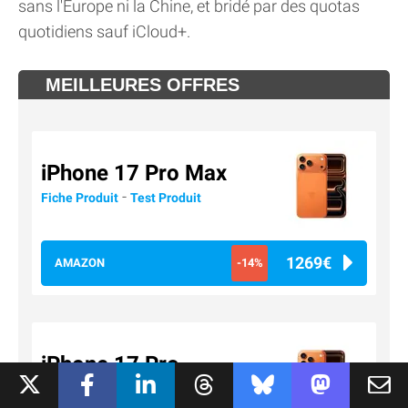
sans l'Europe ni la Chine, et bridé par des quotas
quotidiens sauf iCloud+.
MEILLEURES OFFRES
iPhone 17 Pro Max
-
Fiche Produit
Test Produit
1269€
AMAZON
-14%
iPhone 17 Pro
-
Fiche Produit
Test Produit