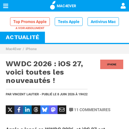
MAC4EVER
Top Promos Apple
Tests Apple
Antivirus Mac
ACTUALITÉ
VPN Mac
Chargeur iPhone
Nettoyeur Mac
Mac4Ever
iPhone
Comparatif iPhone
Dock Thunderbolt
WWDC 2026 : iOS 27,
IPHONE
voici toutes les
nouveautés !
PAR
VINCENT LAUTIER
- PUBLIÉ LE
8 JUIN 2026
À 19H22
11
COMMENTAIRES