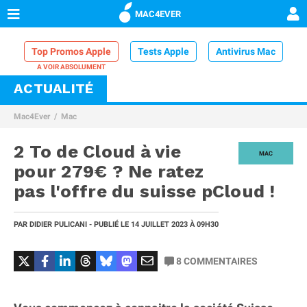
MAC4EVER
Top Promos Apple
Tests Apple
Antivirus Mac
ACTUALITÉ
VPN Mac
Chargeur iPhone
Nettoyeur Mac
Mac4Ever
Mac
Comparatif iPhone
Dock Thunderbolt
2 To de Cloud à vie
MAC
pour 279€ ? Ne ratez
pas l'offre du suisse pCloud !
PAR
DIDIER PULICANI
- PUBLIÉ LE
14 JUILLET 2023
À 09H30
8
COMMENTAIRES