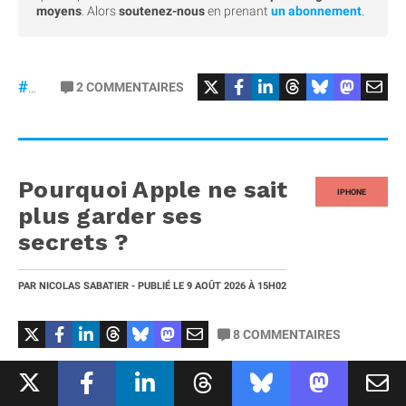
moyens
. Alors
soutenez-nous
en prenant
un abonnement
.
#iPhonePliable
2
COMMENTAIRES
#iPhoneFold
Pourquoi Apple ne sait
IPHONE
plus garder ses
secrets ?
PAR
NICOLAS SABATIER
- PUBLIÉ LE
9 AOÛT 2026
À 15H02
8
COMMENTAIRES
Le secret a été pendant longtemps la marque de