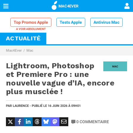
MAC4EVER
Top Promos Apple
Tests Apple
Antivirus Mac
ACTUALITÉ
VPN Mac
Chargeur iPhone
Nettoyeur Mac
Mac4Ever
Mac
Comparatif iPhone
Dock Thunderbolt
Lightroom, Photoshop
MAC
et Premiere Pro : une
nouvelle vague d’IA, encore
plus musclée !
PAR
LAURENCE
- PUBLIÉ LE
16 JUIN 2026
À 09H01
0
COMMENTAIRE