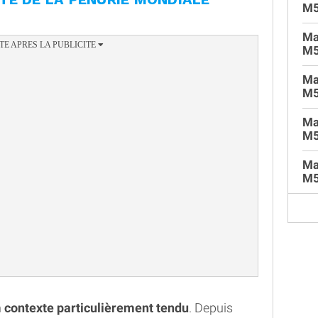
M
Ma
M5
Ma
M5
Ma
M5
Ma
M5
n
contexte particulièrement tendu
. Depuis