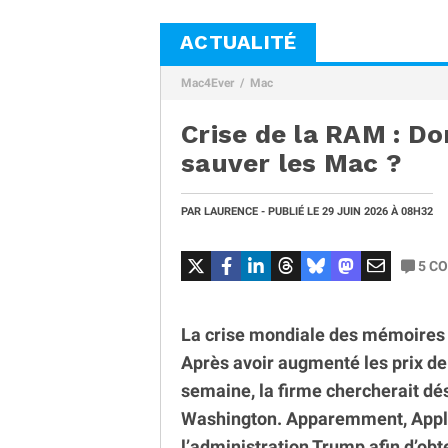
ACTUALITÉ
Mac4Ever
Mac
Crise de la RAM : D
sauver les Mac ?
PAR
LAURENCE
- PUBLIÉ LE
29 JUIN 2026
À 08H32
5
CO
La crise mondiale des mémoires c
Après avoir augmenté les prix de
semaine, la firme chercherait d
Washington. Apparemment, Apple 
l’administration Trump afin d’obt