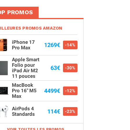
OP PROMOS
ILLEURES PROMOS AMAZON
iPhone 17
1269€
-14%
Pro Max
Apple Smart
Folio pour
63€
-30%
iPad Air M2
11 pouces
MacBook
4499€
Pro 16" M5
-12%
Max
AirPods 4
114€
-23%
Standards
VOIR TOUTES LES PROMOS