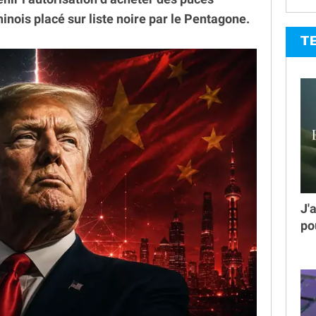
nois placé sur liste noire par le Pentagone.
T
J'
po