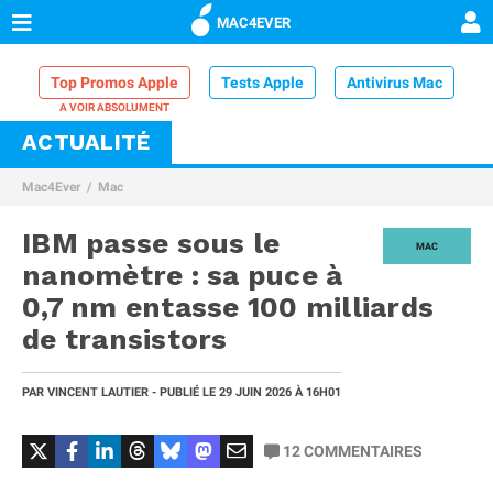
MAC4EVER
Top Promos Apple
Tests Apple
Antivirus Mac
ACTUALITÉ
VPN Mac
Chargeur iPhone
Nettoyeur Mac
Mac4Ever
Mac
Comparatif iPhone
Dock Thunderbolt
IBM passe sous le
MAC
nanomètre : sa puce à
0,7 nm entasse 100 milliards
de transistors
PAR
VINCENT LAUTIER
- PUBLIÉ LE
29 JUIN 2026
À 16H01
12
COMMENTAIRES