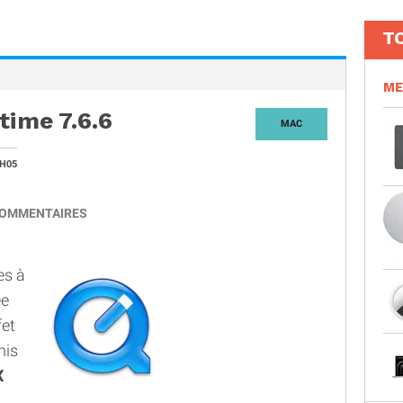
T
ME
time 7.6.6
MAC
3H05
OMMENTAIRES
es à
ée
fet
mis
X