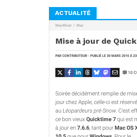
ACTUALITÉ
Mac4Ever
Mac
Mise à jour de Quick
PAR
CONTRIBUTEUR
- PUBLIÉ LE
30 MARS 2010
À 2
10
C
Soirée décidément remplie de mis
jour chez Apple, celle-ci est réserv
au
Léopardeurs pré-Snow
. C'est ef
ce bon vieux
Quicktime 7
qui est 
à jour en
7.6.6
, tant pour
Mac OS 
10.5
que pour
Windows
. Pour le