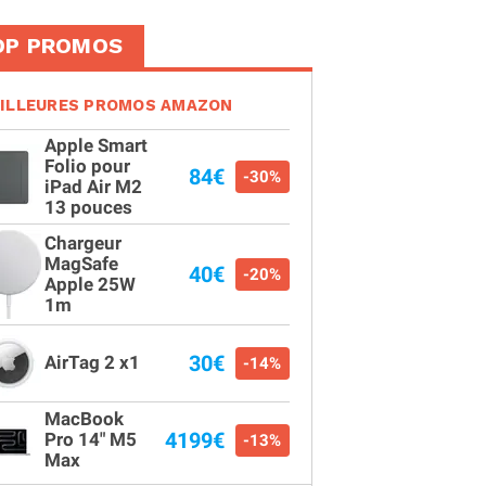
OP PROMOS
ILLEURES PROMOS AMAZON
Apple Smart
Folio pour
84€
-30%
iPad Air M2
13 pouces
Chargeur
MagSafe
40€
-20%
Apple 25W
1m
30€
AirTag 2 x1
-14%
MacBook
4199€
Pro 14" M5
-13%
Max