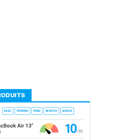
RODUITS
MAC
IPHONE
IPAD
WATCH
AUDIO
10
cBook Air 13"
5