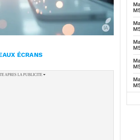
Ma
M
Ma
M5
Ma
M5
EAUX ÉCRANS
Ma
M5
Ma
M5