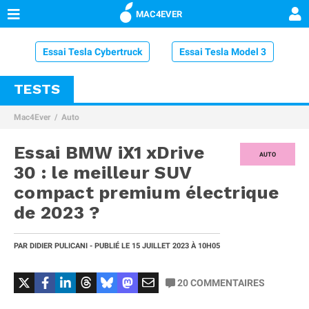
MAC4EVER
Essai Tesla Cybertruck
Essai Tesla Model 3
TESTS
Essai Volvo XC60
Essai MG4
Essai Microlino
Mac4Ever
Auto
Essai Volkswagen ID.4
Essai Volkswagen ID.Buzz
Essai BMW iX1 xDrive
Essai BMW iX1 xDrive 30
AUTO
30 : le meilleur SUV
compact premium électrique
de 2023 ?
PAR
DIDIER PULICANI
- PUBLIÉ LE
15 JUILLET 2023
À 10H05
20
COMMENTAIRES