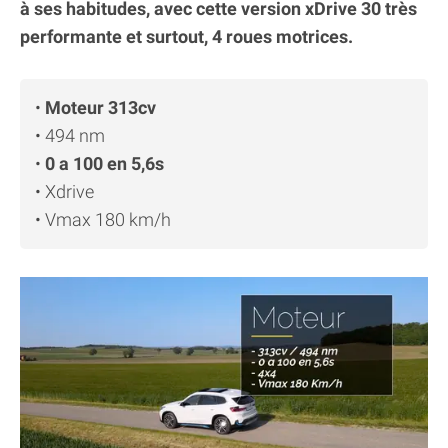
à ses habitudes, avec cette version xDrive 30 très
performante et surtout, 4 roues motrices.
•
Moteur 313cv
• 494 nm
•
0 a 100 en 5,6s
• Xdrive
• Vmax 180 km/h