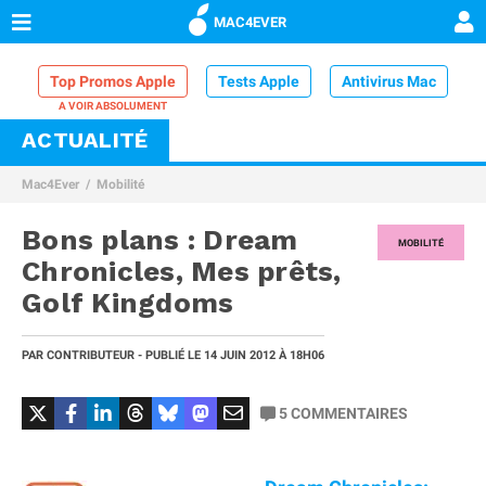
MAC4EVER
Top Promos Apple
Tests Apple
Antivirus Mac
ACTUALITÉ
VPN Mac
Chargeur iPhone
Nettoyeur Mac
Mac4Ever
Mobilité
Comparatif iPhone
Dock Thunderbolt
Bons plans : Dream
MOBILITÉ
Chronicles, Mes prêts,
Golf Kingdoms
PAR
CONTRIBUTEUR
- PUBLIÉ LE
14 JUIN 2012
À 18H06
5
COMMENTAIRES