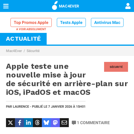
MAC4EVER
Top Promos Apple
Tests Apple
Antivirus Mac
ACTUALITÉ
VPN Mac
Chargeur iPhone
Nettoyeur Mac
Mac4Ever
Sécurité
Comparatif iPhone
Dock Thunderbolt
Apple teste une
SÉCURITÉ
nouvelle mise à jour
de sécurité en arrière-plan sur
iOS, iPadOS et macOS
PAR
LAURENCE
- PUBLIÉ LE
7 JANVIER 2026
À 15H01
1
COMMENTAIRE