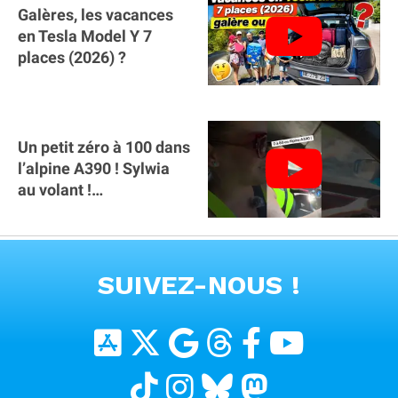
Galères, les vacances
en Tesla Model Y 7
places (2026) ?
Un petit zéro à 100 dans
l’alpine A390 ￼! Sylwia
au volant !
#voitureelectrique
#alpine #a390
VOIR TOUTES LES VIDEOS
SUIVEZ-NOUS !