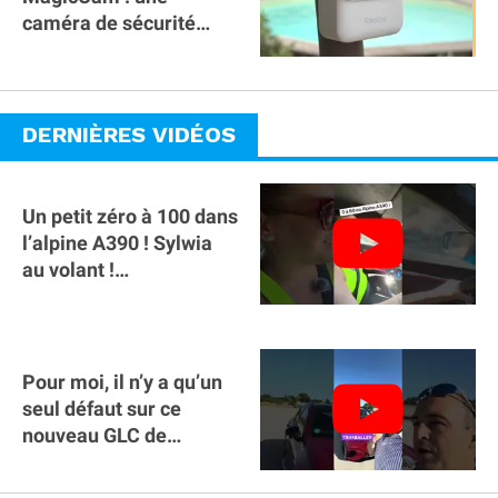
caméra de sécurité
magnétique à 59€ sans
abonnement !
DERNIÈRES VIDÉOS
Un petit zéro à 100 dans
l’alpine A390 ￼! Sylwia
au volant !
#voitureelectrique
#alpine #a390
Pour moi, il n’y a qu’un
seul défaut sur ce
nouveau GLC de
Mercedes : il manque la
clé sur téléphone