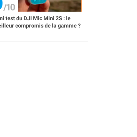
9
ni test du DJI Mic Mini 2S : le
illeur compromis de la gamme ?