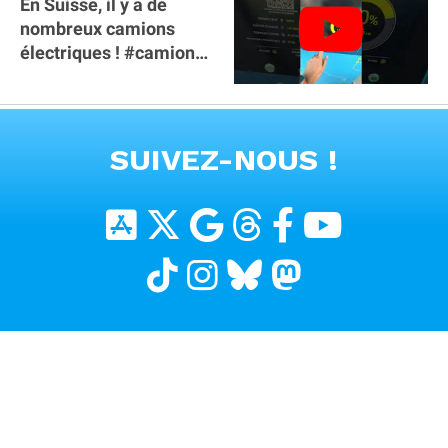
En Suisse, il y a de
nombreux camions
électriques ! #camion
#poidslourds
#voitureelectrique
VOIR TOUTES LES VIDEOS
SUIVEZ-NOUS !