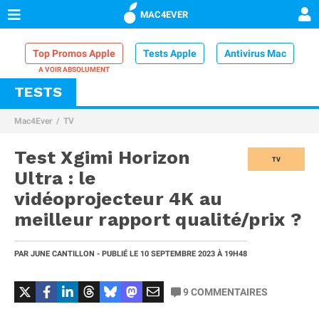
MAC4EVER
Top Promos Apple
Tests Apple
Antivirus Mac
TESTS
VPN Mac
Chargeur iPhone
Nettoyeur Mac
Mac4Ever
TV
Comparatif iPhone
Dock Thunderbolt
Test Xgimi Horizon
TV
Ultra : le
vidéoprojecteur 4K au
meilleur rapport qualité/prix ?
PAR
JUNE CANTILLON
- PUBLIÉ LE
10 SEPTEMBRE 2023
À 19H48
9
COMMENTAIRES