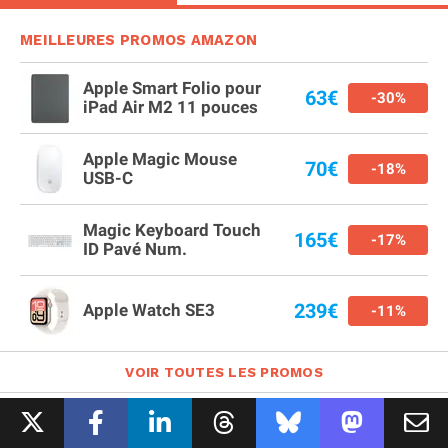
MEILLEURES PROMOS AMAZON
Apple Smart Folio pour
63€
-30%
iPad Air M2 11 pouces
Apple Magic Mouse
70€
-18%
USB-C
Magic Keyboard Touch
165€
-17%
ID Pavé Num.
239€
Apple Watch SE3
-11%
VOIR TOUTES LES PROMOS
TESTS & ARTICLES