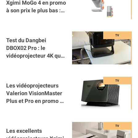
Xgimi MoGo 4 en promo
à son prix le plus bas :
testé sur Mac4Ever !
Test du Dangbei
DBOX02 Pro : le
vidéoprojecteur 4K qui
veut remplacer votre
télé
Les vidéoprojecteurs
Valerion VisionMaster
Plus et Pro en promo au
meilleur prix : jusqu'à
-700€ !
Les excellents