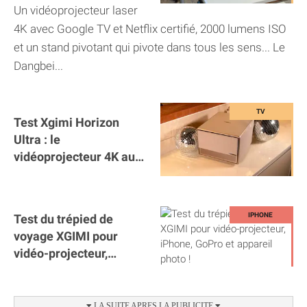
télé
Un vidéoprojecteur laser
4K avec Google TV et Netflix certifié, 2000 lumens ISO
et un stand pivotant qui pivote dans tous les sens... Le
Dangbei...
Test Xgimi Horizon
Ultra : le
vidéoprojecteur 4K au
meilleur rapport
qualité/prix ?
Test du trépied de
voyage XGIMI pour
vidéo-projecteur,
iPhone, GoPro et
appareil photo !