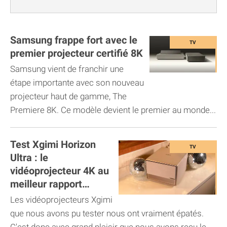
Samsung frappe fort avec le
premier projecteur certifié 8K
Samsung vient de franchir une
étape importante avec son nouveau
projecteur haut de gamme, The
Premiere 8K. Ce modèle devient le premier au monde...
Test Xgimi Horizon
Ultra : le
vidéoprojecteur 4K au
meilleur rapport
qualité/prix ?
Les vidéoprojecteurs Xgimi
que nous avons pu tester nous ont vraiment épatés.
C'est donc avec grand plaisir que nous avons reçu le...