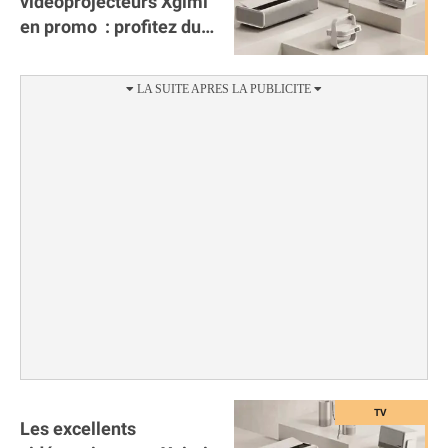
vidéoprojecteurs Xgimi
en promo : profitez du
meilleur prix, jusqu'à
-28% !
Les excellents