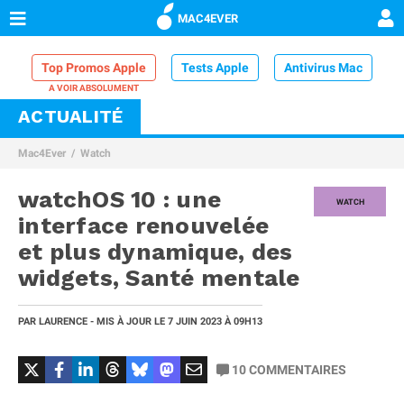
MAC4EVER
Top Promos Apple
Tests Apple
Antivirus Mac
ACTUALITÉ
VPN Mac
Chargeur iPhone
Nettoyeur Mac
Mac4Ever
Watch
Comparatif iPhone
Dock Thunderbolt
watchOS 10 : une
WATCH
interface renouvelée
et plus dynamique, des
widgets, Santé mentale
PAR
LAURENCE
- MIS À JOUR LE
7 JUIN 2023
À 09H13
10
COMMENTAIRES