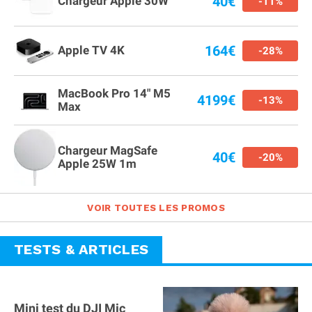
40€
Chargeur Apple 30W
-11%
164€
Apple TV 4K
-28%
MacBook Pro 14" M5
4199€
-13%
Max
Chargeur MagSafe
40€
-20%
Apple 25W 1m
VOIR TOUTES LES PROMOS
TESTS & ARTICLES
Mini test du DJI Mic