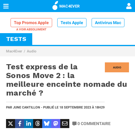
MAC4EVER
Top Promos Apple
Tests Apple
Antivirus Mac
TESTS
VPN Mac
Chargeur iPhone
Nettoyeur Mac
Mac4Ever
Audio
Comparatif iPhone
Dock Thunderbolt
Test express de la
AUDIO
Sonos Move 2 : la
meilleure enceinte nomade du
marché ?
PAR
JUNE CANTILLON
- PUBLIÉ LE
18 SEPTEMBRE 2023
À 18H29
0
COMMENTAIRE