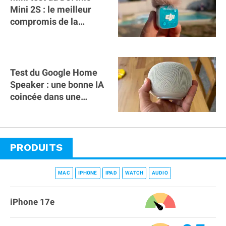
Mini 2S : le meilleur
compromis de la
gamme ?
Test du Google Home
Speaker : une bonne IA
coincée dans une
mauvaise enceinte
PRODUITS
MAC
IPHONE
IPAD
WATCH
AUDIO
iPhone 17e