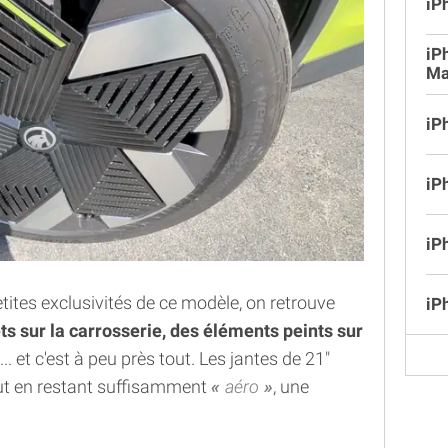
iP
iP
Ma
iP
iP
iP
petites exclusivités de ce modèle, on retrouve
iP
s sur la carrosserie, des éléments peints sur
... et c'est à peu près tout. Les jantes de 21"
tout en restant suffisamment
aéro
, une