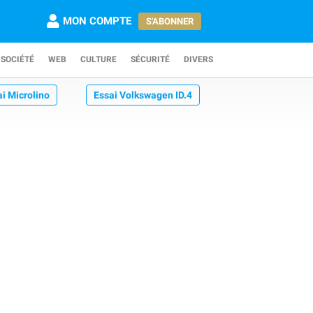
MON COMPTE
S'ABONNER
SOCIÉTÉ
WEB
CULTURE
SÉCURITÉ
DIVERS
ai Microlino
Essai Volkswagen ID.4
Essai BMW iX1 xDrive 30