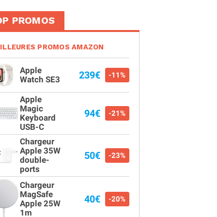
OP PROMOS
ILLEURES PROMOS AMAZON
Apple
239€
-11%
Watch SE3
Apple
Magic
94€
-21%
Keyboard
USB-C
Chargeur
Apple 35W
50€
-23%
double-
ports
Chargeur
MagSafe
40€
-20%
Apple 25W
1m