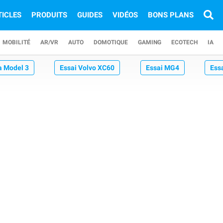
TICLES
PRODUITS
GUIDES
VIDÉOS
BONS PLANS
MOBILITÉ
AR/VR
AUTO
DOMOTIQUE
GAMING
ECOTECH
IA
a Model 3
Essai Volvo XC60
Essai MG4
Ess