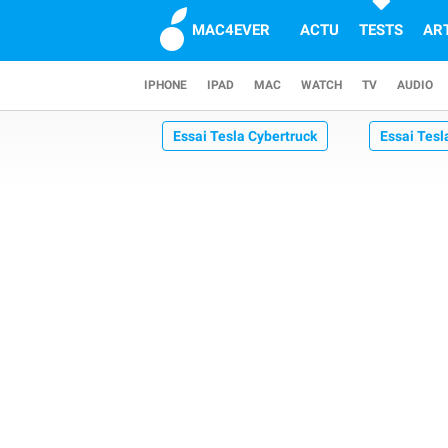
MAC4EVER
ACTU
TESTS
AR
IPHONE
IPAD
MAC
WATCH
TV
AUDIO
Essai Tesla Cybertruck
Essai Tesl
Essai Volkswagen ID.Buzz