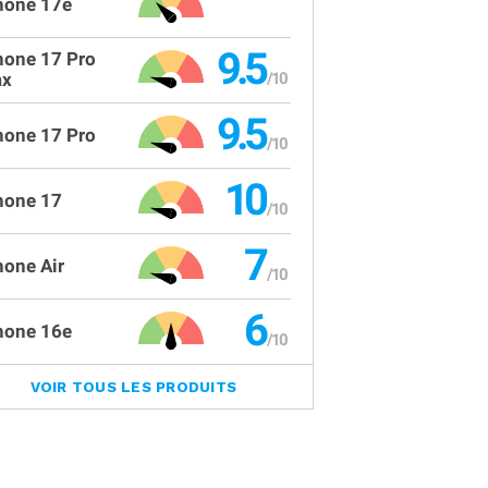
hone 17e
9.5
hone 17 Pro
x
9.5
hone 17 Pro
10
hone 17
7
hone Air
6
hone 16e
VOIR TOUS LES PRODUITS