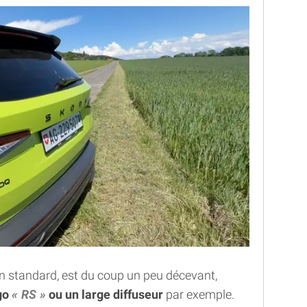
sion standard, est du coup un peu décevant,
ogo
RS
ou un large diffuseur
par exemple.