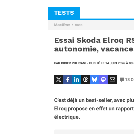
TESTS
Mac4Ever
Auto
Essai Skoda Elroq R
autonomie, vacances
PAR
DIDIER PULICANI
- PUBLIÉ LE
14 JUIN 2026
À 08
13
C
C'est déjà un best-seller, avec p
Elroq propose en effet un rappor
électrique.