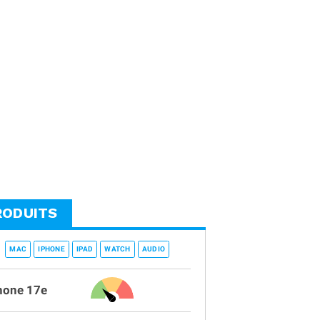
RODUITS
MAC
IPHONE
IPAD
WATCH
AUDIO
hone 17e