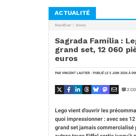
ACTUALITÉ
Mac4Ever
Divers
Sagrada Família : Le
grand set, 12 060 pi
euros
PAR
VINCENT LAUTIER
- PUBLIÉ LE
5 JUIN 2026
À 09
2
CO
Lego vient d'ouvrir les précomman
quoi impressionner : avec ses 12 0
grand set jamais commercialisé p
autres tours Eiffel sortis jusqu'à