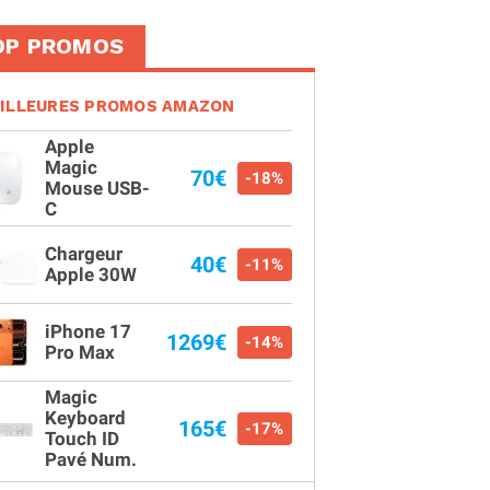
OP PROMOS
ILLEURES PROMOS AMAZON
Apple
Magic
70€
-18%
Mouse USB-
C
Chargeur
40€
-11%
Apple 30W
iPhone 17
1269€
-14%
Pro Max
Magic
Keyboard
165€
-17%
Touch ID
Pavé Num.