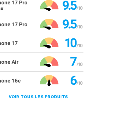
9.5
hone 17 Pro
x
9.5
hone 17 Pro
10
hone 17
7
hone Air
6
hone 16e
VOIR TOUS LES PRODUITS