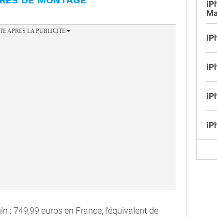
URES DE MONTAGE
iP
Ma
iP
iP
iP
iP
engin : 749,99 euros en France, l'équivalent de