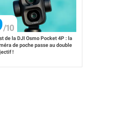
9
st de la DJI Osmo Pocket 4P : la
méra de poche passe au double
ectif !