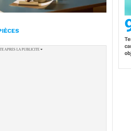
PIÈCES
Te
ca
obj