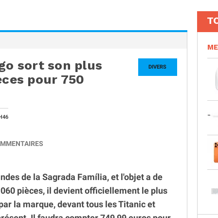
T
ME
go sort son plus
DIVERS
èces pour 750
H46
MMENTAIRES
des de la Sagrada Família, et l'objet a de
60 pièces, il devient officiellement le plus
ar la marque, devant tous les Titanic et
 présent. Il faudra compter 749,99 euros pour