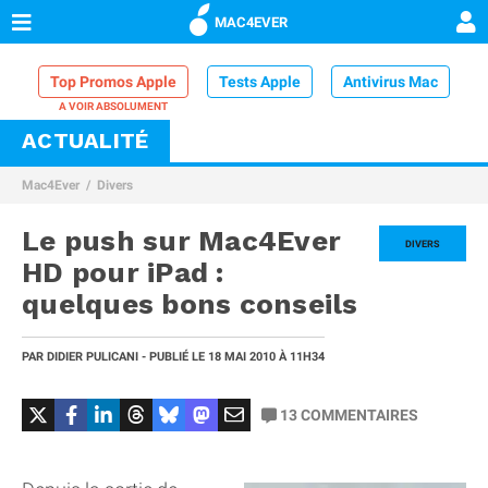
MAC4EVER
Top Promos Apple
Tests Apple
Antivirus Mac
ACTUALITÉ
VPN Mac
Chargeur iPhone
Nettoyeur Mac
Mac4Ever
Divers
Comparatif iPhone
Dock Thunderbolt
Le push sur Mac4Ever
DIVERS
HD pour iPad :
quelques bons conseils
PAR
DIDIER PULICANI
- PUBLIÉ LE
18 MAI 2010
À 11H34
13
COMMENTAIRES