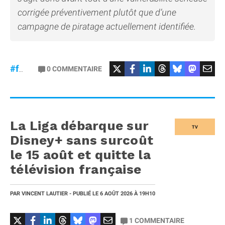
corrigée préventivement plutôt que d’une
campagne de piratage actuellement identifiée.
#macOS
#Sécurité
0
COMMENTAIRE
#failles
La Liga débarque sur
TV
Disney+ sans surcoût
le 15 août et quitte la
télévision française
PAR
VINCENT LAUTIER
- PUBLIÉ LE
6 AOÛT 2026
À 19H10
1
COMMENTAIRE