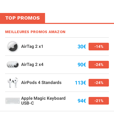
TOP PROMOS
MEILLEURES PROMOS AMAZON
30€
AirTag 2 x1
-14%
90€
AirTag 2 x4
-24%
113€
AirPods 4 Standards
-24%
Apple Magic Keyboard
94€
-21%
USB-C