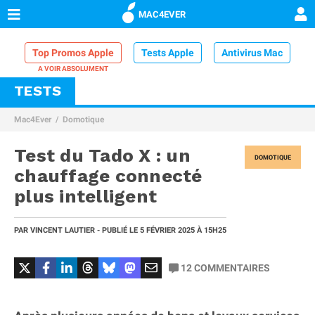
MAC4EVER
Top Promos Apple
Tests Apple
Antivirus Mac
TESTS
VPN Mac
Chargeur iPhone
Nettoyeur Mac
Mac4Ever
Domotique
Comparatif iPhone
Dock Thunderbolt
Test du Tado X : un
DOMOTIQUE
chauffage connecté
plus intelligent
PAR
VINCENT LAUTIER
- PUBLIÉ LE
5 FÉVRIER 2025
À 15H25
12
COMMENTAIRES