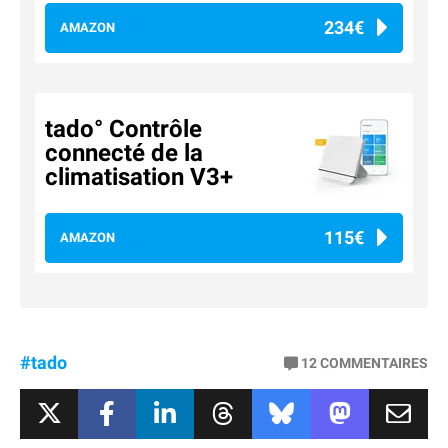
234€
AMAZON
tado° Contrôle
connecté de la
climatisation V3+
115€
AMAZON
#tado
12
COMMENTAIRES