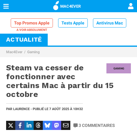
MAC4EVER
Top Promos Apple
Tests Apple
Antivirus Mac
ACTUALITÉ
VPN Mac
Chargeur iPhone
Nettoyeur Mac
Mac4Ever
Gaming
Comparatif iPhone
Dock Thunderbolt
Steam va cesser de
GAMING
fonctionner avec
certains Mac à partir du 15
octobre
PAR
LAURENCE
- PUBLIÉ LE
7 AOÛT 2025
À 10H32
3
COMMENTAIRES