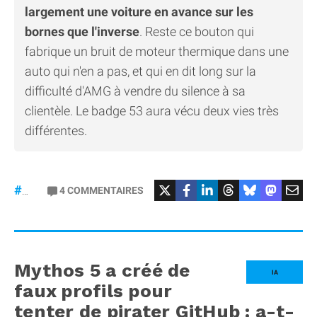
largement une voiture en avance sur les
bornes que l'inverse
. Reste ce bouton qui
fabrique un bruit de moteur thermique dans une
auto qui n'en a pas, et qui en dit long sur la
difficulté d'AMG à vendre du silence à sa
clientèle. Le badge 53 aura vécu deux vies très
différentes.
#Mercedes
4
COMMENTAIRES
#gt53
Mythos 5 a créé de
IA
faux profils pour
tenter de pirater GitHub : a-t-