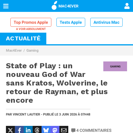
MAC4EVER
Top Promos Apple
Tests Apple
Antivirus Mac
ACTUALITÉ
VPN Mac
Chargeur iPhone
Nettoyeur Mac
Mac4Ever
Gaming
Comparatif iPhone
Dock Thunderbolt
State of Play : un
GAMING
nouveau God of War
sans Kratos, Wolverine, le
retour de Rayman, et plus
encore
PAR
VINCENT LAUTIER
- PUBLIÉ LE
3 JUIN 2026
À 07H48
4
COMMENTAIRES