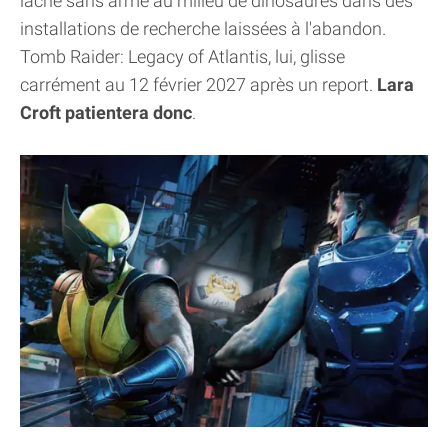
lâche sans arme au milieu de dinosaures dans des
installations de recherche laissées à l'abandon.
Tomb Raider: Legacy of Atlantis, lui, glisse
carrément au 12 février 2027 après un report.
Lara
Croft patientera donc
.