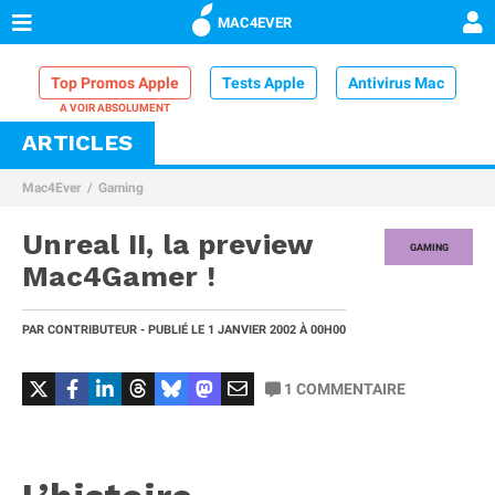
MAC4EVER
Top Promos Apple
Tests Apple
Antivirus Mac
ARTICLES
VPN Mac
Chargeur iPhone
Nettoyeur Mac
Mac4Ever
Gaming
Comparatif iPhone
Dock Thunderbolt
Unreal II, la preview
GAMING
Mac4Gamer !
PAR
CONTRIBUTEUR
- PUBLIÉ LE
1 JANVIER 2002
À 00H00
1
COMMENTAIRE