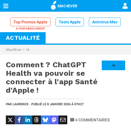
MAC4EVER
Top Promos Apple
Tests Apple
Antivirus Mac
ACTUALITÉ
VPN Mac
Chargeur iPhone
Nettoyeur Mac
Mac4Ever
IA
Comparatif iPhone
Dock Thunderbolt
Comment ? ChatGPT
IA
Health va pouvoir se
connecter à l'app Santé
d'Apple !
PAR
LAURENCE
- PUBLIÉ LE
8 JANVIER 2026
À 07H27
4
COMMENTAIRES