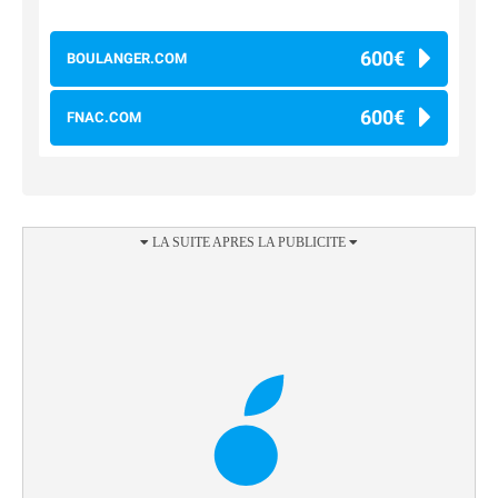
600€
BOULANGER.COM
600€
FNAC.COM