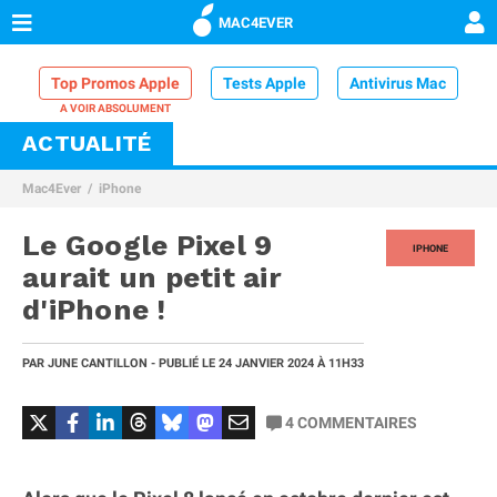
MAC4EVER
Top Promos Apple
Tests Apple
Antivirus Mac
ACTUALITÉ
VPN Mac
Chargeur iPhone
Nettoyeur Mac
Mac4Ever
iPhone
Comparatif iPhone
Dock Thunderbolt
Le Google Pixel 9
IPHONE
aurait un petit air
d'iPhone !
PAR
JUNE CANTILLON
- PUBLIÉ LE
24 JANVIER 2024
À 11H33
4
COMMENTAIRES