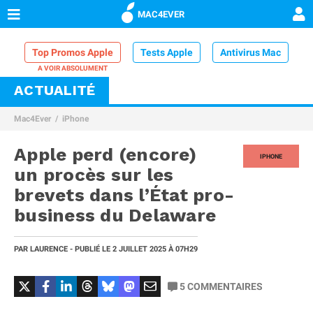
MAC4EVER
Top Promos Apple
Tests Apple
Antivirus Mac
ACTUALITÉ
VPN Mac
Chargeur iPhone
Nettoyeur Mac
Mac4Ever
iPhone
Comparatif iPhone
Dock Thunderbolt
Apple perd (encore)
IPHONE
un procès sur les
brevets dans l’État pro-
business du Delaware
PAR
LAURENCE
- PUBLIÉ LE
2 JUILLET 2025
À 07H29
5
COMMENTAIRES