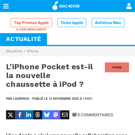
MAC4EVER
Top Promos Apple
Tests Apple
Antivirus Mac
ACTUALITÉ
VPN Mac
Chargeur iPhone
Nettoyeur Mac
Mac4Ever
iPhone
Comparatif iPhone
Dock Thunderbolt
L’iPhone Pocket est-il
IPHONE
la nouvelle
chaussette à iPod ?
PAR
LAURENCE
- PUBLIÉ LE
12 NOVEMBRE 2025
À 11H21
8
COMMENTAIRES