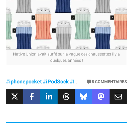
Native Union avait surfé sur la vague des chaussettes il y a
quelques années !
#iphonepocket
#iPodSock
#IsseyMiyake
8
COMMENTAIRES