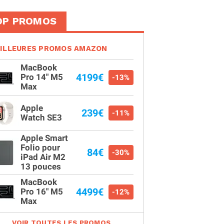
OP PROMOS
ILLEURES PROMOS AMAZON
MacBook
4199€
Pro 14" M5
-13%
Max
Apple
239€
-11%
Watch SE3
Apple Smart
Folio pour
84€
-30%
iPad Air M2
13 pouces
MacBook
4499€
Pro 16" M5
-12%
Max
VOIR TOUTES LES PROMOS