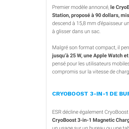
Premier modèle annoncé,
le Cryo
Station, proposé à 90 dollars, mis
descend à 15,8 mm d’épaisseur une f
à glisser dans un sac.
Malgré son format compact, il pe
jusqu’à 25 W, une Apple Watch et
pensé pour les utilisateurs mobile
compromis sur la vitesse de charg
CRYOBOOST 3-IN-1 DE BU
ESR décline également CryoBoos
CryoBoost 3-in-1 Magnetic Charg
un usage sur un bureau ou une tab