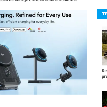
T
Ke
pr