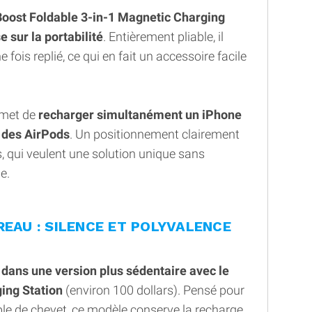
Boost Foldable 3-in-1 Magnetic Charging
e sur la portabilité
. Entièrement pliable, il
ois replié, ce qui en fait un accessoire facile
rmet de
recharger simultanément un iPhone
 des AirPods
. Un positionnement clairement
s, qui veulent une solution unique sans
e.
REAU : SILENCE ET POLYVALENCE
t
dans une version plus sédentaire avec le
ing Station
(environ 100 dollars). Pensé pour
le de chevet, ce modèle conserve la recharge