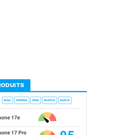
RODUITS
MAC
IPHONE
IPAD
WATCH
AUDIO
hone 17e
hone 17 Pro