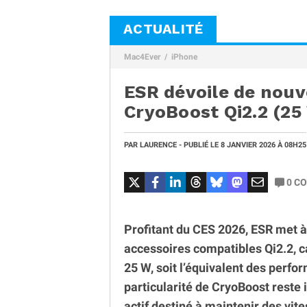
ACTUALITÉ
Mac4Ever
iPhone
ESR dévoile de nou
CryoBoost Qi2.2 (25
PAR
LAURENCE
- PUBLIÉ LE
8 JANVIER 2026
À 08H25
0
CO
Profitant du CES 2026, ESR met 
accessoires compatibles Qi2.2, c
25 W, soit l’équivalent des perf
particularité de CryoBoost reste
actif destiné à maintenir des vit