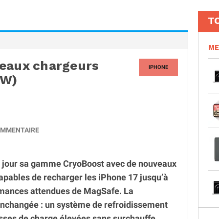
T
ME
veaux chargeurs
IPHONE
 W)
MMENTAIRE
à jour sa gamme CryoBoost avec de nouveaux
apables de recharger les iPhone 17 jusqu’à
ormances attendues de MagSafe. La
 inchangée : un système de refroidissement
esses de charge élevées sans surchauffe.