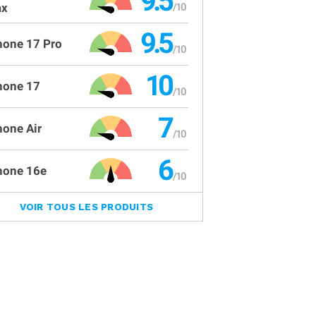
9.5
x
9.5
hone 17 Pro
10
hone 17
7
hone Air
6
hone 16e
VOIR TOUS LES PRODUITS