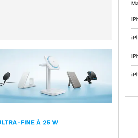
Ma
iP
iP
iP
iP
LTRA-FINE À 25 W