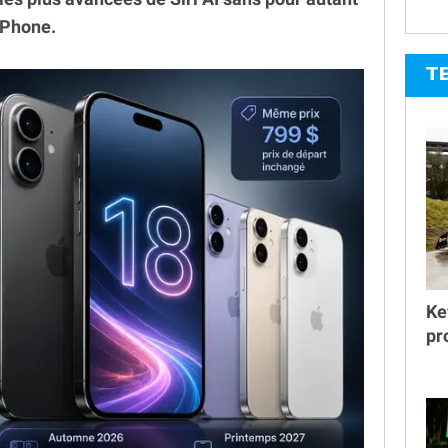
iPhone.
T
Ke
pr