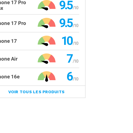
9.5
hone 17 Pro
x
9.5
hone 17 Pro
10
hone 17
7
hone Air
6
hone 16e
VOIR TOUS LES PRODUITS