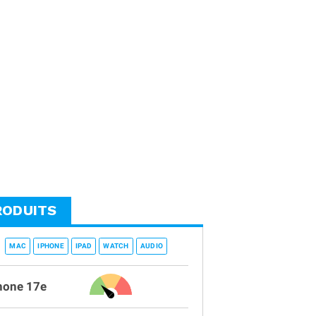
RODUITS
MAC
IPHONE
IPAD
WATCH
AUDIO
hone 17e