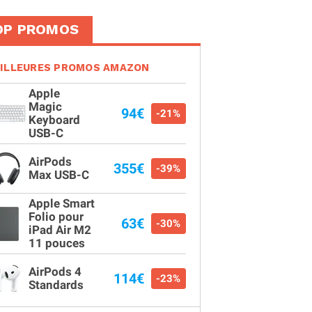
OP PROMOS
ILLEURES PROMOS AMAZON
Apple
Magic
94€
-21%
Keyboard
USB-C
AirPods
355€
-39%
Max USB-C
Apple Smart
Folio pour
63€
-30%
iPad Air M2
11 pouces
AirPods 4
114€
-23%
Standards