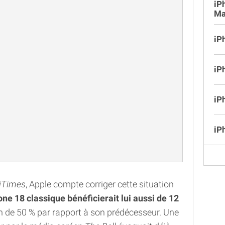
iP
Ma
iP
iP
iP
iP
iTimes
, Apple compte corriger cette situation
one 18 classique bénéficierait lui aussi de 12
n de 50 % par rapport à son prédécesseur. Une