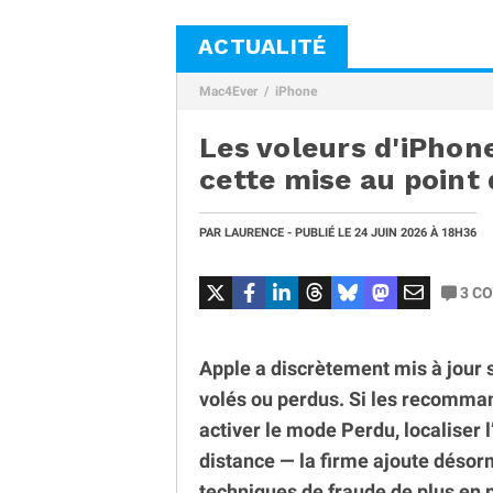
ACTUALITÉ
Mac4Ever
iPhone
Les voleurs d'iPhon
cette mise au point 
PAR
LAURENCE
- PUBLIÉ LE
24 JUIN 2026
À 18H36
3
CO
Apple a discrètement mis à jour
volés ou perdus. Si les recomman
activer le mode Perdu, localiser 
distance — la firme ajoute désor
techniques de fraude de plus en p