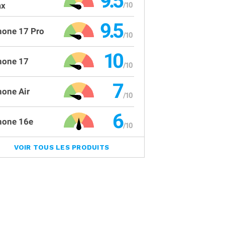
9.5
x
9.5
hone 17 Pro
10
hone 17
7
hone Air
6
hone 16e
VOIR TOUS LES PRODUITS