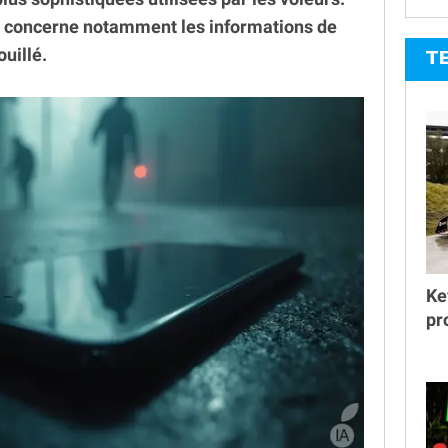
s concerne notamment les informations de
ouillé.
T
Ke
pr