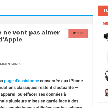
T
ME
e ne vont pas aimer
IPHONE
d'Apple
MMENTAIRES
 sa
page d’assistance
consacrée aux iPhone
dations classiques restent d’actualité —
l’appareil ou effacer ses données à
mais plusieurs mises en garde face à des
lus sophistiquées utilisées par les voleurs.