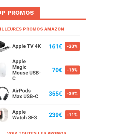
OP PROMOS
ILLEURES PROMOS AMAZON
161€
Apple TV 4K
-30%
Apple
Magic
70€
-18%
Mouse USB-
C
AirPods
355€
-39%
Max USB-C
Apple
239€
-11%
Watch SE3
VOIR TOUTES LES PROMOS