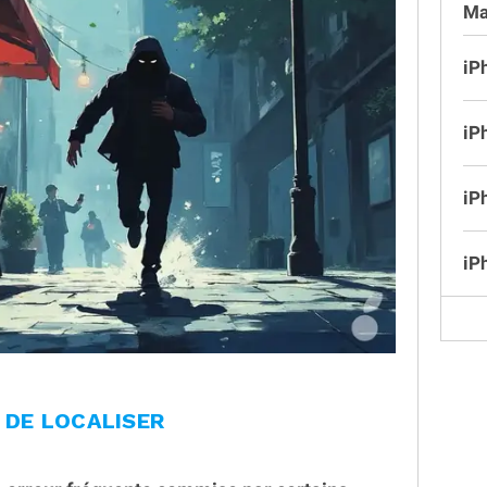
Ma
iP
iP
iP
iP
E DE LOCALISER