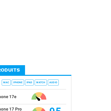
RODUITS
MAC
IPHONE
IPAD
WATCH
AUDIO
hone 17e
hone 17 Pro