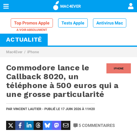
MAC4EVER
Top Promos Apple
Tests Apple
Antivirus Mac
ACTUALITÉ
VPN Mac
Chargeur iPhone
Nettoyeur Mac
Mac4Ever
iPhone
Comparatif iPhone
Dock Thunderbolt
Commodore lance le
IPHONE
Callback 8020, un
téléphone à 500 euros qui a
une grosse particularité
PAR
VINCENT LAUTIER
- PUBLIÉ LE
17 JUIN 2026
À 11H20
5
COMMENTAIRES