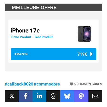
MEILLEURE OFFRE
iPhone 17e
-
Fiche Produit
Test Produit
719€
AMAZON
#callback8020
#commodore
5
COMMENTAIRES