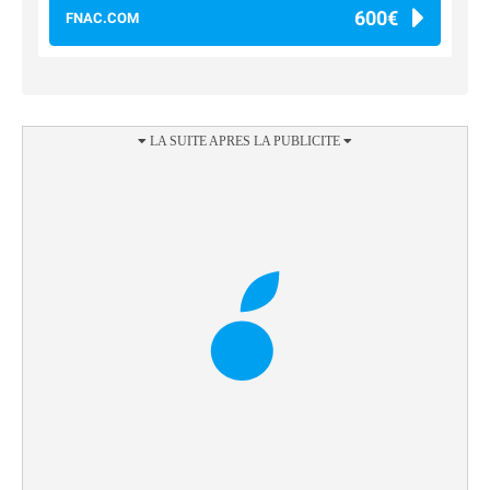
600€
FNAC.COM