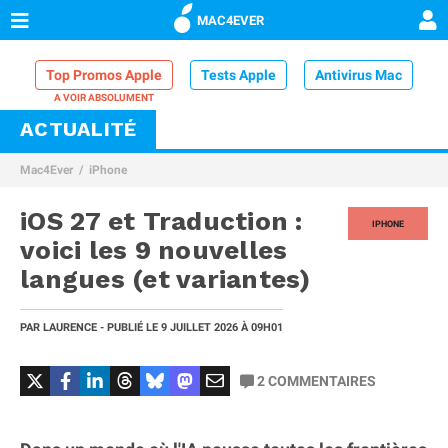
MAC4EVER
Top Promos Apple
Tests Apple
Antivirus Mac
ACTUALITÉ
VPN Mac
Chargeur iPhone
Nettoyeur Mac
Mac4Ever
iPhone
Comparatif iPhone
Dock Thunderbolt
iOS 27 et Traduction :
IPHONE
voici les 9 nouvelles
langues (et variantes)
PAR
LAURENCE
- PUBLIÉ LE
9 JUILLET 2026
À 09H01
2
COMMENTAIRES