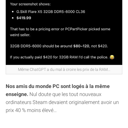
Même ChatGPT a du mal à croire les prix de la RAM...
Nos amis du monde PC sont logés à la même
enseigne.
Nul doute que les tout nouveaux
ordinateurs Steam devaient originalement avoir un
prix 40 % moins élevé…