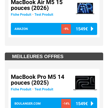
MacBook Air M5 15
pouces (2026)
-
Fiche Produit
Test Produit
1549€
AMAZON
-9%
MEILLEURES OFFRES
MacBook Pro M5 14
pouces (2025)
-
Fiche Produit
Test Produit
1549€
BOULANGER.COM
-14%