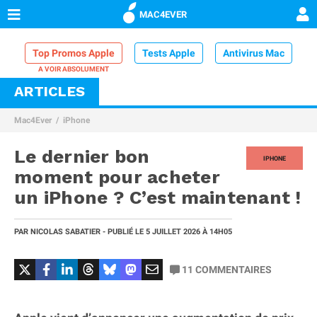
MAC4EVER
Top Promos Apple
Tests Apple
Antivirus Mac
ARTICLES
VPN Mac
Chargeur iPhone
Nettoyeur Mac
Mac4Ever
iPhone
Comparatif iPhone
Dock Thunderbolt
Le dernier bon
IPHONE
moment pour acheter
un iPhone ? C’est maintenant !
PAR
NICOLAS SABATIER
- PUBLIÉ LE
5 JUILLET 2026
À 14H05
11
COMMENTAIRES