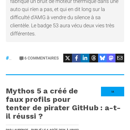
fabrique un bruit de moteur thermique dans une
auto qui n'en a pas, et qui en dit long sur la
difficulté d'AMG à vendre du silence à sa
clientèle. Le badge 53 aura vécu deux vies très
différentes.
#Mercedes
6
COMMENTAIRES
#gt53
Mythos 5 a créé de
IA
faux profils pour
tenter de pirater GitHub : a-t-
il réussi ?