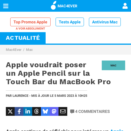
MAC4EVER
Top Promos Apple
Tests Apple
Antivirus Mac
ACTUALITÉ
VPN Mac
Chargeur iPhone
Nettoyeur Mac
Mac4Ever
Mac
Comparatif iPhone
Dock Thunderbolt
Apple voudrait poser
MAC
un Apple Pencil sur la
Touch Bar du MacBook Pro
PAR
LAURENCE
- MIS À JOUR LE
5 MARS 2023
À 10H25
4
COMMENTAIRES