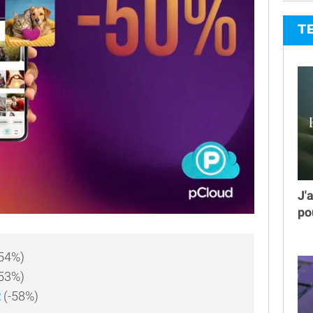
T
J'
po
54%)
-53%)
R
(-58%)