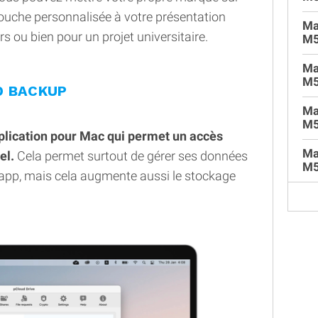
touche personnalisée à votre présentation
Ma
s ou bien pour un projet universitaire.
M5
Ma
M5
D BACKUP
Ma
M5
plication pour Mac qui permet un accès
Ma
el.
Cela permet surtout de gérer ses données
M5
 l'app, mais cela augmente aussi le stockage