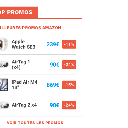
OP PROMOS
ILLEURES PROMOS AMAZON
Apple
239€
-11%
Watch SE3
AirTag 1
90€
-24%
(x4)
iPad Air M4
869€
-15%
13"
90€
AirTag 2 x4
-24%
VOIR TOUTES LES PROMOS