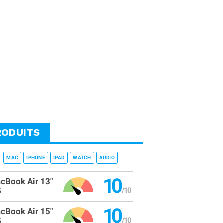
RODUITS
MAC
IPHONE
IPAD
WATCH
AUDIO
10
cBook Air 13"
5
10
cBook Air 15"
5