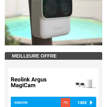
MEILLEURE OFFRE
Reolink Argus
MagiCam
140€
AMAZON
-7%