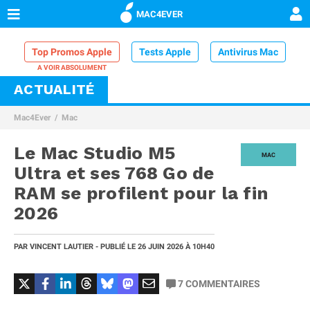
MAC4EVER
Top Promos Apple
Tests Apple
Antivirus Mac
ACTUALITÉ
VPN Mac
Chargeur iPhone
Nettoyeur Mac
Mac4Ever
Mac
Comparatif iPhone
Dock Thunderbolt
Le Mac Studio M5
MAC
Ultra et ses 768 Go de
RAM se profilent pour la fin
2026
PAR
VINCENT LAUTIER
- PUBLIÉ LE
26 JUIN 2026
À 10H40
7
COMMENTAIRES