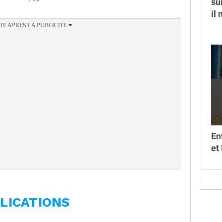
su
il
En
et
LICATIONS