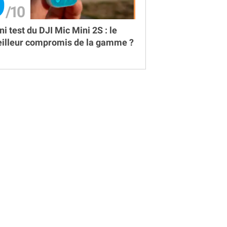
9
ni test du DJI Mic Mini 2S : le
illeur compromis de la gamme ?