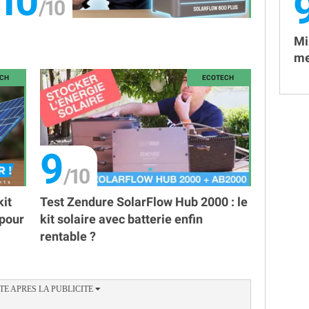
10
Mi
me
9
kit
Test Zendure SolarFlow Hub 2000 : le
 pour
kit solaire avec batterie enfin
rentable ?