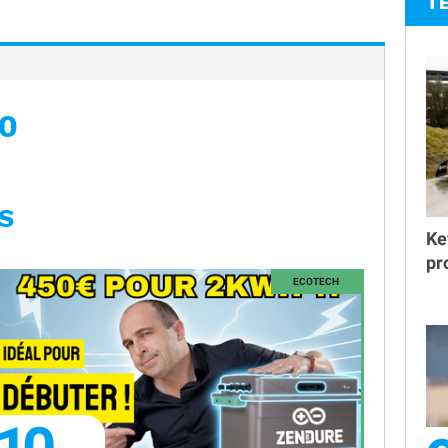
T
0
S
Ke
pr