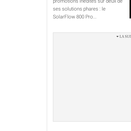
promotions inédites sur deux de
ses solutions phares : le
SolarFlow 800 Pro...