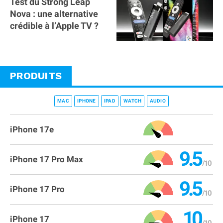
Test du Strong Leap
Nova : une alternative
crédible à l’Apple TV ?
PRODUITS
MAC
IPHONE
IPAD
WATCH
AUDIO
iPhone 17e
9.5
iPhone 17 Pro Max
9.5
iPhone 17 Pro
10
iPhone 17