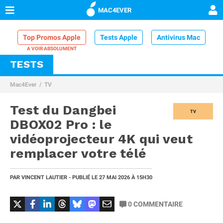
MAC4EVER
Top Promos Apple
Tests Apple
Antivirus Mac
TESTS
VPN Mac
Chargeur iPhone
Nettoyeur Mac
Mac4Ever
TV
Comparatif iPhone
Dock Thunderbolt
Test du Dangbei
TV
DBOX02 Pro : le
vidéoprojecteur 4K qui veut
remplacer votre télé
PAR
VINCENT LAUTIER
- PUBLIÉ LE
27 MAI 2026
À 15H30
0
COMMENTAIRE