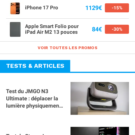
1129€
iPhone 17 Pro
-15%
Apple Smart Folio pour
84€
-30%
iPad Air M2 13 pouces
VOIR TOUTES LES PROMOS
TESTS & ARTICLES
Test du JMGO N3
Ultimate : déplacer la
lumière physiquement
change tout !